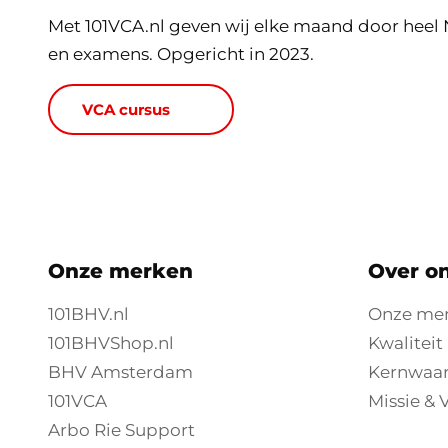
Met 101VCA.nl geven wij elke maand door heel
en examens. Opgericht in 2023.
VCA cursus
Onze merken
Over o
101BHV.nl
Onze me
101BHVShop.nl
Kwaliteit
BHV Amsterdam
Kernwaa
101VCA
Missie & V
Arbo Rie Support