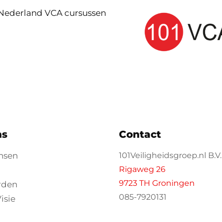
 Nederland VCA cursussen
ns
Contact
nsen
101Veiligheidsgroep.nl B.V.
Rigaweg 26
9723 TH Groningen
rden
085-7920131
isie