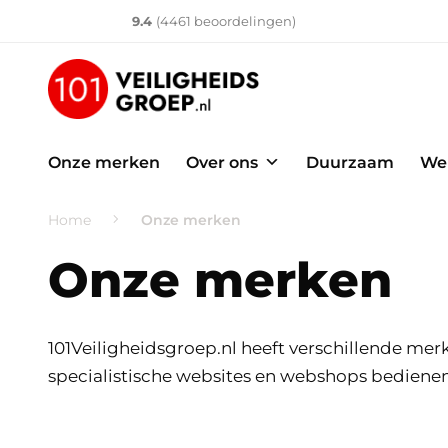
Klantenvertellen
10
9.4
(
4461
​ beoordelingen)
Onze merken
Over ons
Duurzaam
Wer
Home
Onze merken
Onze merken
101Veiligheidsgroep.nl heeft verschillende m
specialistische websites en webshops bedienen